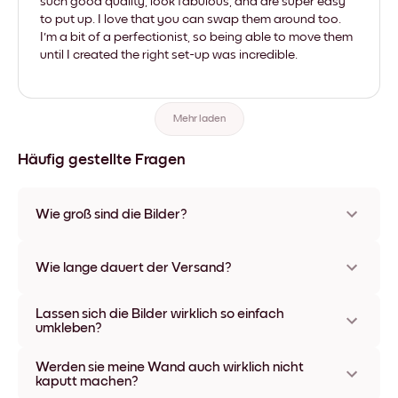
such good quality, look fabulous, and are super easy
to put up. I love that you can swap them around too.
I'm a bit of a perfectionist, so being able to move them
until I created the right set-up was incredible.
Mehr laden
Häufig gestellte Fragen
Wie groß sind die Bilder?
Die Formate starten bei 21x28 cm und gehen bis 56x112 cm.
Erhältlich in verschiedenen Materialien und Rahmenfarben,
Wie lange dauert der Versand?
einschließlich rahmenloser Optionen und Leinwänden.
In der Regel dauert der Versand ca. eine Woche. In manchen
Lassen sich die Bilder wirklich so einfach
Ländern bieten wir auch Expressversand an. Den Trackinglink
umkleben?
bekommst Du nach Bestellaufgabe zugeschickt.
Kinderleicht! Sie sind dafür gemacht, sich mehrfach
Werden sie meine Wand auch wirklich nicht
umpositionieren zu lassen, ohne die Wände dabei zu
kaputt machen?
beschädigen.