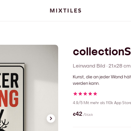
collection
Leinwand
Bild
·
21x28 cm
Kunst, die an jeder Wand häl
werden kann.
4.9/5
Mit mehr als 110k App Sto
€42
/Stück