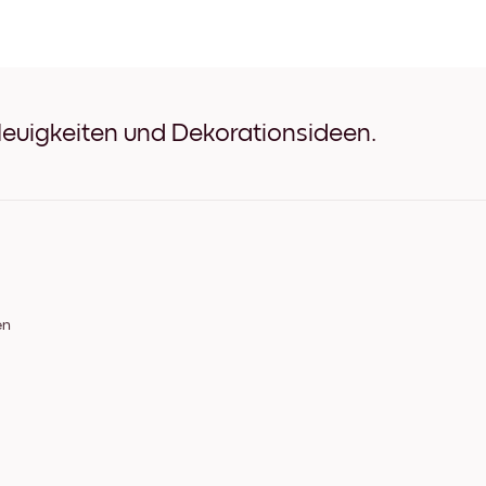
collectionSeasonal (23) S
collectionSeasonal (23) We
collectionSeasonal (23) Ei
collectionSeasonal (23) Br
collectionSeasonal (23) Bre
collectionSeasonal (23) Br
Neuigkeiten und Dekorationsideen.
collectionSeasonal (23) L
en