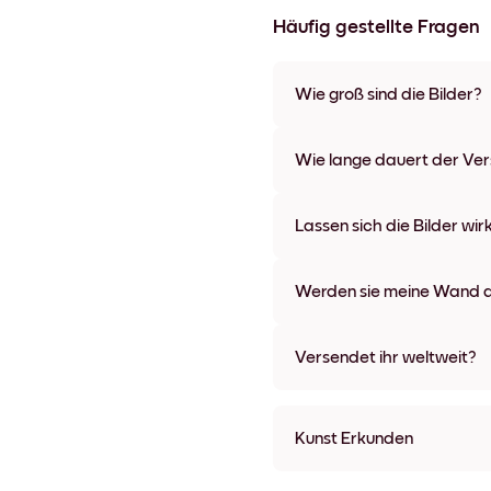
Häufig gestellte Fragen
Wie groß sind die Bilder?
Die Formate starten bei 21x28
verschiedenen Materialien un
Wie lange dauert der Ve
Optionen und Leinwänden.
In der Regel dauert der Vers
wir auch Expressversand an. 
Lassen sich die Bilder wir
Bestellaufgabe zugeschickt.
Kinderleicht! Sie sind dafür 
lassen, ohne die Wände dabei
Werden sie meine Wand a
Nein, Mixtiles hinterlassen ke
Versendet ihr weltweit?
Ja, wir liefern in fast alle Länd
Kunst Erkunden
collectionSeasonal (23) U