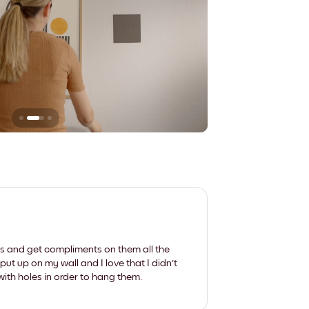
Sie hinterlassen ke
les and get compliments on them all the
put up on my wall and I love that I didn't
th holes in order to hang them.