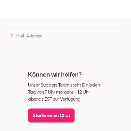
chwarz
iß
chenholz
eit Schwarz
it Weiß
eit Walnuss
E-Mail-Adresse
einwand
Durch Ihre Anmeldung geben Sie Ihre Einwilligung zu den
Nutzungsbedingungen und der Datenschutzrichtlinie von Mixtiles
Können wir helfen?
Unser Support Team steht Dir jeden
Tag von 7 Uhr morgens - 12 Uhr
abends EST zur Verfügung
Starte einen Chat