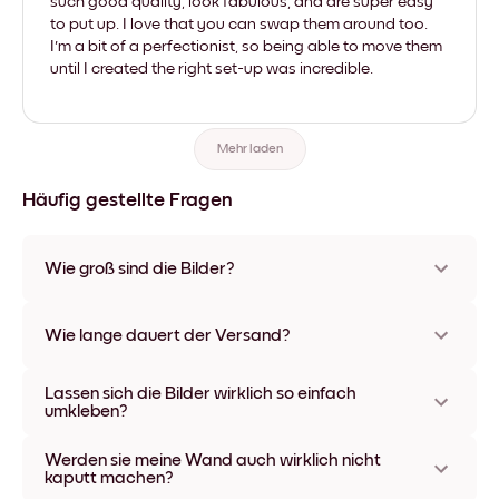
such good quality, look fabulous, and are super easy
to put up. I love that you can swap them around too.
I'm a bit of a perfectionist, so being able to move them
until I created the right set-up was incredible.
Mehr laden
Häufig gestellte Fragen
Wie groß sind die Bilder?
Die Formate starten bei 21x28 cm und gehen bis 56x112 cm.
Erhältlich in verschiedenen Materialien und Rahmenfarben,
Wie lange dauert der Versand?
einschließlich rahmenloser Optionen und Leinwänden.
In der Regel dauert der Versand ca. eine Woche. In manchen
Lassen sich die Bilder wirklich so einfach
Ländern bieten wir auch Expressversand an. Den Trackinglink
umkleben?
bekommst Du nach Bestellaufgabe zugeschickt.
Kinderleicht! Sie sind dafür gemacht, sich mehrfach
Werden sie meine Wand auch wirklich nicht
umpositionieren zu lassen, ohne die Wände dabei zu
kaputt machen?
beschädigen.