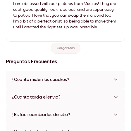
I am obsessed with our pictures from Mixtiles! They are
such good quality, look fabulous, and are super easy
to put up. I love that you can swap them around too.
I'm a bit of a perfectionist, so being able to move them
until I created the right set-up was incredible.
Cargar Más
Preguntas Frecuentes
¿Cuánto miden los cuadros?
Los tamaños varían de 21x28 cm a 56x112 cm. Disponible en
varios materiales y colores de marco, incluidas opciones sin
¿Cuánto tarda el envío?
marco y con lienzo.
Una semana, más o menos. Hay opciones de envío exprés
disponibles en algunos países. Te enviaremos un número de
¿Es fácil cambiarlos de sitio?
seguimiento después de tu compra
¡Superfácil! Están diseñados para moverse varias veces sin