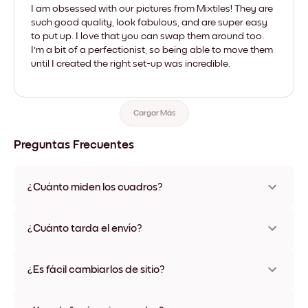
I am obsessed with our pictures from Mixtiles! They are
such good quality, look fabulous, and are super easy
to put up. I love that you can swap them around too.
I'm a bit of a perfectionist, so being able to move them
until I created the right set-up was incredible.
Cargar Más
Preguntas Frecuentes
¿Cuánto miden los cuadros?
Los tamaños varían de 21x28 cm a 56x112 cm. Disponible en
varios materiales y colores de marco, incluidas opciones sin
¿Cuánto tarda el envío?
marco y con lienzo.
Una semana, más o menos. Hay opciones de envío exprés
disponibles en algunos países. Te enviaremos un número de
¿Es fácil cambiarlos de sitio?
seguimiento después de tu compra
¡Superfácil! Están diseñados para moverse varias veces sin