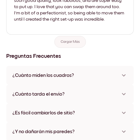
such good quality, look fabulous, and are super easy
to put up. I love that you can swap them around too.
I'm a bit of a perfectionist, so being able to move them
until I created the right set-up was incredible.
Cargar Más
Preguntas Frecuentes
¿Cuánto miden los cuadros?
Los tamaños varían de 21x28 cm a 56x112 cm. Disponible en
varios materiales y colores de marco, incluidas opciones sin
¿Cuánto tarda el envío?
marco y con lienzo.
Una semana, más o menos. Hay opciones de envío exprés
disponibles en algunos países. Te enviaremos un número de
¿Es fácil cambiarlos de sitio?
seguimiento después de tu compra
¡Superfácil! Están diseñados para moverse varias veces sin
ningún daño
¿Y no dañarán mis paredes?