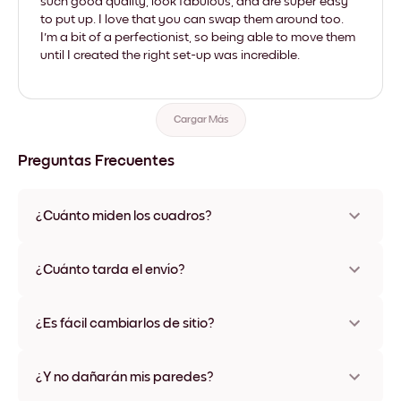
such good quality, look fabulous, and are super easy
to put up. I love that you can swap them around too.
I'm a bit of a perfectionist, so being able to move them
until I created the right set-up was incredible.
Cargar Más
Preguntas Frecuentes
¿Cuánto miden los cuadros?
Los tamaños varían de 21x28 cm a 56x112 cm. Disponible en
varios materiales y colores de marco, incluidas opciones sin
¿Cuánto tarda el envío?
marco y con lienzo.
Una semana, más o menos. Hay opciones de envío exprés
disponibles en algunos países. Te enviaremos un número de
¿Es fácil cambiarlos de sitio?
seguimiento después de tu compra
¡Superfácil! Están diseñados para moverse varias veces sin
ningún daño
¿Y no dañarán mis paredes?