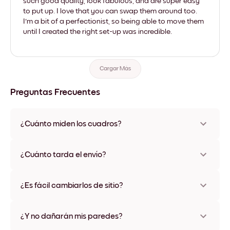
such good quality, look fabulous, and are super easy
to put up. I love that you can swap them around too.
I'm a bit of a perfectionist, so being able to move them
until I created the right set-up was incredible.
Cargar Más
Preguntas Frecuentes
¿Cuánto miden los cuadros?
Los tamaños varían de 21x28 cm a 56x112 cm. Disponible en
varios materiales y colores de marco, incluidas opciones sin
¿Cuánto tarda el envío?
marco y con lienzo.
Una semana, más o menos. Hay opciones de envío exprés
disponibles en algunos países. Te enviaremos un número de
¿Es fácil cambiarlos de sitio?
seguimiento después de tu compra
¡Superfácil! Están diseñados para moverse varias veces sin
ningún daño
¿Y no dañarán mis paredes?