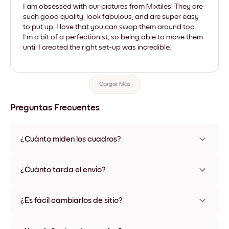
I am obsessed with our pictures from Mixtiles! They are
such good quality, look fabulous, and are super easy
to put up. I love that you can swap them around too.
I'm a bit of a perfectionist, so being able to move them
until I created the right set-up was incredible.
Cargar Más
Preguntas Frecuentes
¿Cuánto miden los cuadros?
Los tamaños varían de 21x28 cm a 56x112 cm. Disponible en
varios materiales y colores de marco, incluidas opciones sin
¿Cuánto tarda el envío?
marco y con lienzo.
Una semana, más o menos. Hay opciones de envío exprés
disponibles en algunos países. Te enviaremos un número de
¿Es fácil cambiarlos de sitio?
seguimiento después de tu compra
¡Superfácil! Están diseñados para moverse varias veces sin